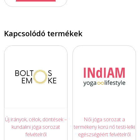
9900,00 Ft.
is:
8800,00 Ft.
Kapcsolódó termékek
Új irányok, célok, döntések –
Női jóga sorozat a
kundalini jóga sorozat
termékeny korú nő testi-lelki
felvételről
egészségéért felvételről