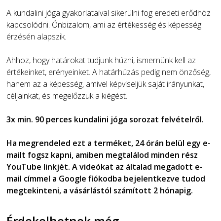
A kundalini jóga gyakorlataival sikerülni fog eredeti erődhöz
kapcsolódni. Önbizalom, ami az értékesség és képesség
érzésén alapszik.
Ahhoz, hogy határokat tudjunk húzni, ismernünk kell az
értékeinket, erényeinket. A határhúzás pedig nem önzőség,
hanem az a képesség, amivel képviseljük saját irányunkat,
céljainkat, és megelőzzük a kiégést.
3x min. 90 perces kundalini jóga sorozat felvételről.
Ha megrendeled ezt a terméket, 24 órán belül egy e-
mailt fogsz kapni, amiben megtalálod minden rész
YouTube linkjét. A videókat az általad megadott e-
mail címmel a Google fiókodba bejelentkezve tudod
megtekinteni, a vásárlástól számított 2 hónapig.
Érdekelhetnek még…