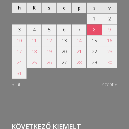
h
K
s
c
p
s
v
1
2
3
4
5
6
7
8
9
10
11
12
13
14
15
16
17
18
19
20
21
22
23
24
25
26
27
28
29
30
31
« júl
szept »
KÖVETKEZŐ KIEMELT