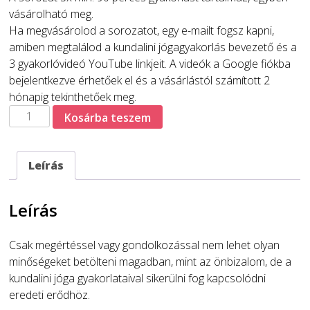
vásárolható meg.
Ha megvásárolod a sorozatot, egy e-mailt fogsz kapni,
amiben megtalálod a kundalini jógagyakorlás bevezető és a
3 gyakorlóvideó YouTube linkjeit. A videók a Google fiókba
bejelentkezve érhetőek el és a vásárlástól számított 2
hónapig tekinthetőek meg.
"Önbizalom,
Kosárba teszem
határok"
kundalini
jóga
Leírás
sorozat
felvételről
Leírás
mennyiség
Csak megértéssel vagy gondolkozással nem lehet olyan
minőségeket betölteni magadban, mint az önbizalom, de a
kundalini jóga gyakorlataival sikerülni fog kapcsolódni
eredeti erődhöz.