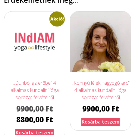
Akció!
„Dühből az erőbe” 4
„Könnyű lélek, ragyogó arc”
alkalmas kundalini jóga
4 alkalmas kundalini jóga
sorozat felvételről
sorozat felvételről
Original
9900,00
Ft
9900,00
Ft
price
Current
8800,00
Ft
Kosárba teszem
was:
price
Kosárba teszem