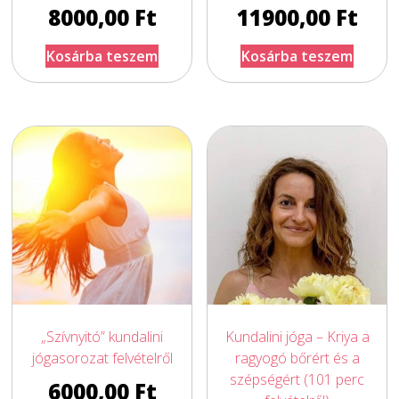
8000,00
Ft
11900,00
Ft
Kosárba teszem
Kosárba teszem
„Szívnyitó” kundalini
Kundalini jóga – Kriya a
jógasorozat felvételről
ragyogó bőrért és a
szépségért (101 perc
6000,00
Ft