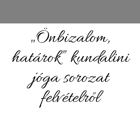
„Önbizalom,
határok” kundalini
jóga sorozat
felvételről