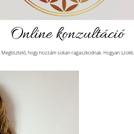
Online konzultáció
nti. Megtisztelő, hogy hozzám sokan ragaszkodnak. Hogyan szoktun