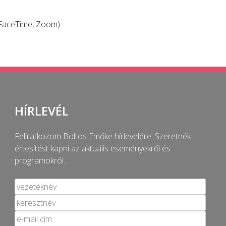
, FaceTime, Zoom)
HÍRLEVÉL
Feliratkozom Boltos Emőke hírlevelére. Szeretnék
értesítést kapni az aktuális eseményekről és
programokról.