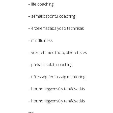
– life coaching
– sémaközpontú coaching
– érzelemszabályozó technikák
– mindfulness
– vezetett meditáció, átkeretezés
– párkapcsolati coaching
– nőiesség-férfiasság mentoring
– hormonegyensúly tanácsadás
– hormonegyensúly tanácsadás
stb.