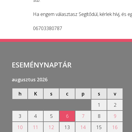
Ha engem választasz Segítődül, kérlek hívj, és 
06703380787
ESEMÉNYNAPTÁR
augusztus 2026
h
K
s
c
p
s
v
1
2
3
4
5
6
7
8
9
10
11
12
13
14
15
16