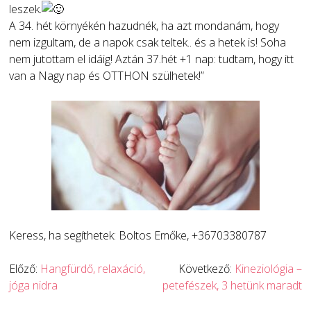
leszek.
A 34. hét környékén hazudnék, ha azt mondanám, hogy
nem izgultam, de a napok csak teltek.. és a hetek is! Soha
nem jutottam el idáig! Aztán 37.hét +1 nap: tudtam, hogy itt
van a Nagy nap és OTTHON szülhetek!”
Keress, ha segíthetek: Boltos Emőke, +36703380787
Bejegyzés
Előző:
Hangfürdő, relaxáció,
Következő:
Kineziológia –
jóga nidra
petefészek, 3 hetünk maradt
navigáció