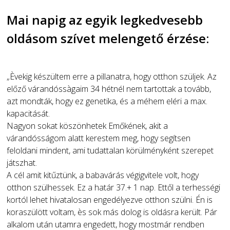
Mai napig az egyik legkedvesebb
oldásom szívet melengető érzése:
„Èvekig készültem erre a pillanatra, hogy otthon szüljek. Az
előző várandóssàgaim 34 hétnél nem tartottak a tovább,
azt mondták, hogy ez genetika, és a méhem eléri a max.
kapacitását.
Nagyon sokat köszönhetek Emőkének, akit a
várandósságom alatt kerestem meg, hogy segítsen
feloldani mindent, ami tudattalan körülményként szerepet
játszhat.
A cél amit kitűztünk, a babavárás végigvitele volt, hogy
otthon szülhessek. Ez a határ 37.+ 1 nap. Ettől a terhességi
kortól lehet hivatalosan engedélyezve otthon szülni. Én is
koraszülött voltam, ès sok más dolog is oldásra került. Pár
alkalom után utamra engedett, hogy mostmár rendben