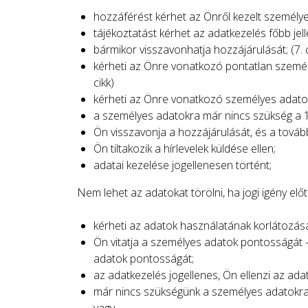
hozzáférést kérhet az Önről kezelt személyes
tájékoztatást kérhet az adatkezelés főbb jell
bármikor visszavonhatja hozzájárulását; (7. c
kérheti az Önre vonatkozó pontatlan személy
cikk)
kérheti az Önre vonatkozó személyes adatok i
a személyes adatokra már nincs szükség a 1.
Ön visszavonja a hozzájárulását, és a továb
Ön tiltakozik a hírlevelek küldése ellen;
adatai kezelése jogellenesen történt;
Nem lehet az adatokat törölni, ha jogi igény el
kérheti az adatok használatának korlátozását 
Ön vitatja a személyes adatok pontosságát –
adatok pontosságát;
az adatkezelés jogellenes, Ön ellenzi az ada
már nincs szükségünk a személyes adatokra a
vagy