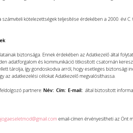
számviteli kötelezettségek teljesítése érdekében a 2000. évi C.
sek
atainak biztonsága. Ennek érdekében az Adatkezelő által folyta
inden adatforgalom és kommunikáció titkosított csatornán keresz
lett tárolja, így gondoskodva arról, hogy esetleges biztonsági i
ogy az adatkezelési célokat Adatkezelő megvalósíthassa.
feldolgozó partnere:
Név:
Cím:
E-mail:
által biztosított inform
mjogaeseletmod@gmail.com
email-címen érvényesítheti az Önt me