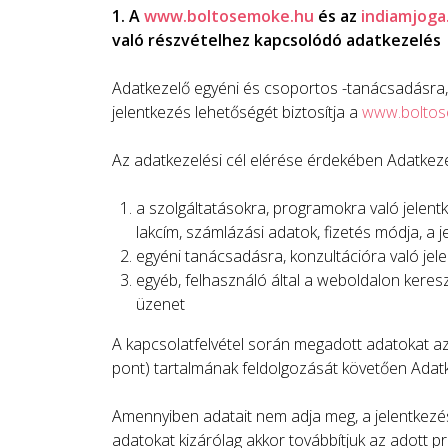
1. A
www.boltosemoke.hu
és az
indiamjoga
való részvételhez kapcsolódó adatkezelés
Adatkezelő egyéni és csoportos -tanácsadásra, -
jelentkezés lehetőségét biztosítja a
www.boltos
Az adatkezelési cél elérése érdekében Adatkeze
a szolgáltatásokra, programokra való jelent
lakcím, számlázási adatok, fizetés módja, a 
egyéni tanácsadásra, konzultációra való jele
egyéb, felhasználó által a weboldalon keres
üzenet
A kapcsolatfelvétel során megadott adatokat az
pont) tartalmának feldolgozását követően Adatk
Amennyiben adatait nem adja meg, a jelentkezést
adatokat kizárólag akkor továbbítjuk az adott p