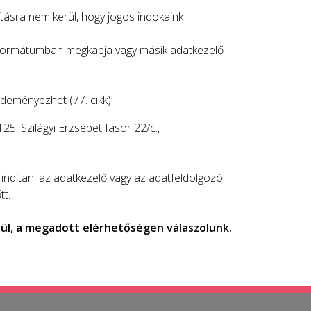
ításra nem kerül, hogy jogos indokaink
ó formátumban megkapja vagy másik adatkezelő
zdeményezhet (77. cikk).
, Szilágyi Erzsébet fasor 22/c.,
indítani az adatkezelő vagy az adatfeldolgozó
tt.
ül, a megadott elérhetőségen válaszolunk.