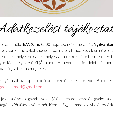
datkezelési tájékozta
 Boltos Emőke
E.V.
(
Cím:
6500 Baja Cserkész utca 11.,
Nyilvánta
el, konzultációkkal kapcsolatban kifejtett adatkezelési művelet
szetes személyeknek a személyes adatok kezelése tekintetében 
lyon kívül helyezéséről (Általános Adatvédelmi Rendelet – Gene
ban foglaltaknak megfelelve.
 nyújtásához kapcsolódó adatkezelések tekintetében Boltos Em
ogaeseletmod@gmail.com
.
ja a hatályos jogszabályok előírásait és adatkezelési gyakorlata
agánszférájának védelmét, kiemelt figyelemmel az Általános Ada