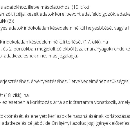
 adatokhoz, illetve másolatukhoz; (15. cikk)
emzőit (célja, kezelt adatok köre, bevont adatfeldolgozók, adatkez
ikk (3))
es adatok indokolatlan késedelem nélkül helyesbítését vagy a h
ndokolatlan késedelem nélküli törlését (17. cikk), ha
 és 2. pontokban megjelölt célokból (szakmai anyagok rendelkez
bi adatkezelésnek nincs más jogalapja;
őterjesztéséhez, érvényesítéséhez, illetve védelméhez szükséges.
(18. cikk), ha:
 ez esetben a korlátozás arra az időtartamra vonatkozik, amely 
tok törlését, és ehelyett kéri azok felhasználásának korlátozását
datkezelés céljából, de Ön igényli azokat jogi igények előterj