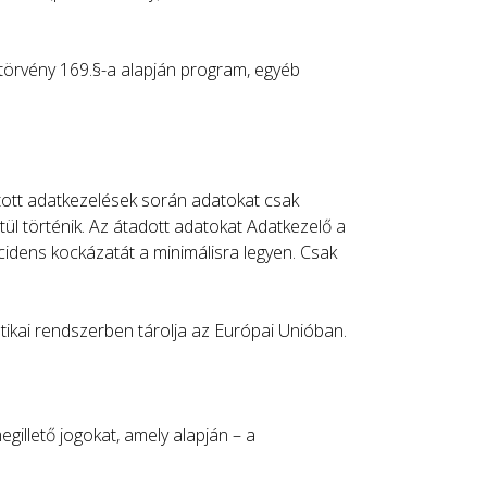
 törvény 169.§-a alapján program, egyéb
tott adatkezelések során adatokat csak
tül történik. Az átadott adatokat Adatkezelő a
ncidens kockázatát a minimálisra legyen. Csak
atikai rendszerben tárolja az Európai Unióban.
gillető jogokat, amely alapján – a