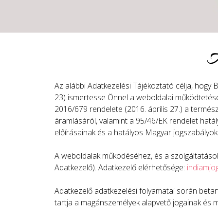
A
Az alábbi Adatkezelési Tájékoztató célja, hogy
23) ismertesse Önnel a weboldalai működtetésév
2016/679 rendelete (2016. április 27.) a termé
áramlásáról, valamint a 95/46/EK rendelet hatá
előírásainak és a hatályos Magyar jogszabályok
A weboldalak működéséhez, és a szolgáltatások
Adatkezelő). Adatkezelő elérhetősége:
indiamj
Adatkezelő adatkezelési folyamatai során betart
tartja a magánszemélyek alapvető jogainak és m