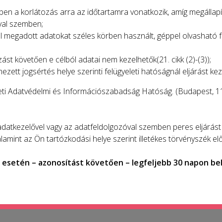
tben a korlátozás arra az időtartamra vonatkozik, amíg megállap
val szemben;
tal megadott adatokat széles körben használt, géppel olvashat
kozást követően e célból adatai nem kezelhetők(21. cikk (2)-(3));
ezett jogsértés helye szerinti felügyeleti hatóságnál eljárást ke
i Adatvédelmi és Információszabadság Hatóság. (Budapest, 1125
atkezelővel vagy az adatfeldolgozóval szemben peres eljárást 
lamint az Ön tartózkodási helye szerint illetékes törvényszék elő
esetén – azonosítást követően – legfeljebb 30 napon bel