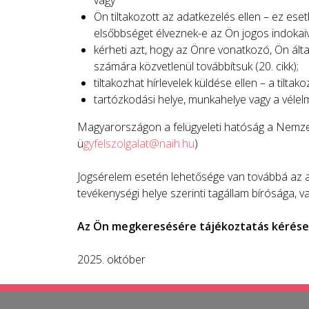
Ön tiltakozott az adatkezelés ellen – ez ese
elsőbbséget élveznek-e az Ön jogos indokai
kérheti azt, hogy az Önre vonatkozó, Ön ál
számára közvetlenül továbbítsuk (20. cikk);
tiltakozhat hírlevelek küldése ellen – a tilta
tartózkodási helye, munkahelye vagy a vélelm
Magyarországon a felügyeleti hatóság a Nemzet
ü
gyfelszolgalat@naih.hu
)
Jogsérelem esetén lehetősége van továbbá az ad
tevékenységi helye szerinti tagállam bírósága, va
Az Ön megkeresésére tájékoztatás kérése 
2025. október