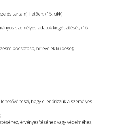
elés tartam) illetően; (15. cikk)
iányos személyes adatok kiegészítését; (16.
ésre bocsátása, hírlevelek küldése);
lehetővé teszi, hogy ellenőrizzük a személyes
;
esztéséhez, érvényesítéséhez vagy védelméhez;