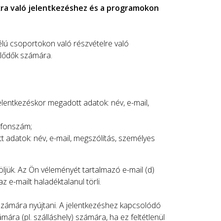
ra való jelentkezéshez és a programokon
élú csoportokon való részvételre való
klődők számára.
elentkezéskor megadott adatok: név, e-mail,
lefonszám;
 adatok: név, e-mail, megszólítás, személyes
ljük. Az Ön véleményét tartalmazó e-mail (d)
e-mailt haladéktalanul törli.
 számára nyújtani. A jelentkezéshez kapcsolódó
ára (pl. szálláshely) számára, ha ez feltétlenül