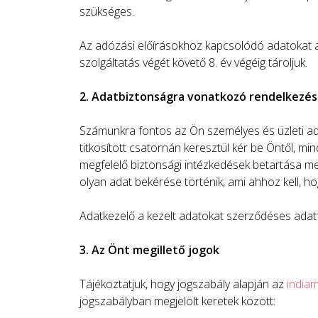
szükséges.
Az adózási előírásokhoz kapcsolódó adatokat a 
szolgáltatás végét követő 8. év végéig tároljuk.
2. Adatbiztonságra vonatkozó rendelkezé
Számunkra fontos az Ön személyes és üzleti ad
titkosított csatornán keresztül kér be Öntől, m
megfelelő biztonsági intézkedések betartása mel
olyan adat bekérése történik, ami ahhoz kell, h
Adatkezelő a kezelt adatokat szerződéses adat
3. Az Önt megillető jogok
Tájékoztatjuk, hogy jogszabály alapján az
india
jogszabályban megjelölt keretek között: