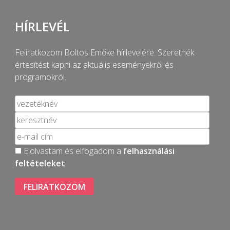
HÍRLEVÉL
Feliratkozom Boltos Emőke hírlevelére. Szeretnék
értesítést kapni az aktuális eseményekről és
programokról.
Elolvastam és elfogadom a
felhasználási
feltételeket