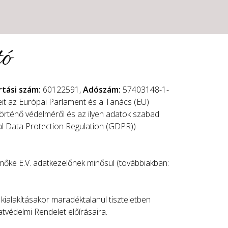
tó
rtási szám:
60122591,
Adószám:
57403148-1-
eit az Európai Parlament és a Tanács (EU)
történő védelméről és az ilyen adatok szabad
ral Data Protection Regulation (GDPR))
őke E.V. adatkezelőnek minősül (továbbiakban:
 kialakításakor maradéktalanul tiszteletben
tvédelmi Rendelet előírásaira.