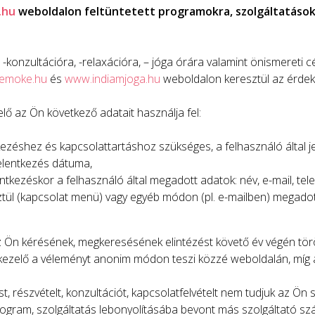
.hu
weboldalon feltüntetett programokra, szolgáltatások
konzultációra, -relaxációra, – jóga órára valamint önismereti c
emoke.hu
és
www.indiamjoga.hu
weboldalon keresztül az érde
lő az Ön következő adatait használja fel:
kezéshez és kapcsolattartáshoz szükséges, a felhasználó által j
jelentkezés dátuma,
ntkezéskor a felhasználó által megadott adatok: név, e-mail, te
ztül (kapcsolat menü) vagy egyéb módon (pl. e-mailben) megadott
 Ön kérésének, megkeresésének elintézést követő év végén törö
ezelő a véleményt anonim módon teszi közzé weboldalán, míg az 
, részvételt, konzultációt, kapcsolatfelvételt nem tudjuk az Ön
rogram, szolgáltatás lebonyolításába bevont más szolgáltató szám